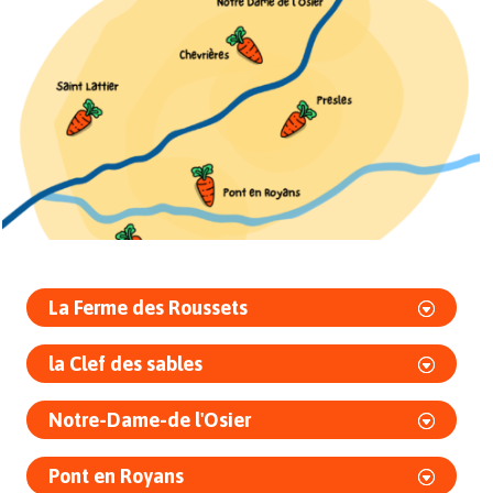
La Ferme des Roussets
la Clef des sables
Notre-Dame-de l'Osier
Pont en Royans