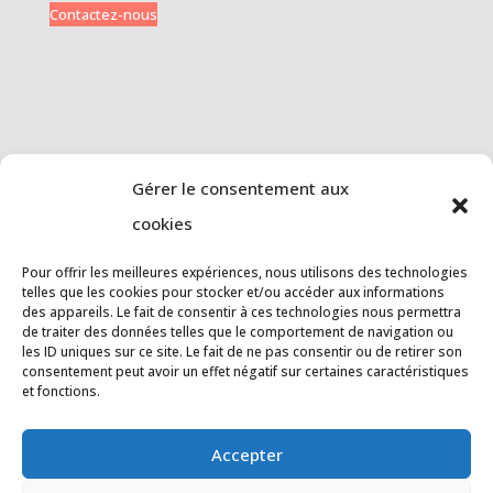
Contactez-nous
CONTRIBUEZ A
Gérer le consentement aux
L’ASSOCIATION
cookies
En devenant adhérent.e vous
faite vivre les actions du Court-
Pour offrir les meilleures expériences, nous utilisons des technologies
Bouillon
telles que les cookies pour stocker et/ou accéder aux informations
des appareils. Le fait de consentir à ces technologies nous permettra
de traiter des données telles que le comportement de navigation ou
les ID uniques sur ce site. Le fait de ne pas consentir ou de retirer son
consentement peut avoir un effet négatif sur certaines caractéristiques
et fonctions.
Accepter